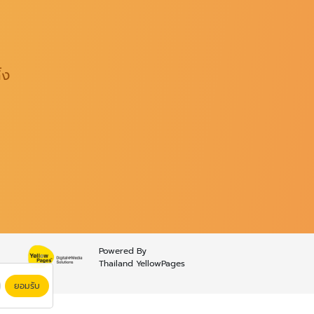
้ง
Powered By
Thailand YellowPages
ยอมรับ