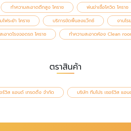
ทำความสะอาดตึกสูง โคราช
พ่นฆ่าเชื้อโควิด โคราช
ไฟระย้า โคราช
บริการขัดพื้นลงแว๊กซ์
งานโรย
สะอาดโรงจอดรถ โคราช
ทำความสะอาดห้อง Clean roo
ตราสินค้า
อร์วิส แอนด์ เทรดดิ้ง จำกัด
บริษัท ทีมโปร เซอร์วิส แอน